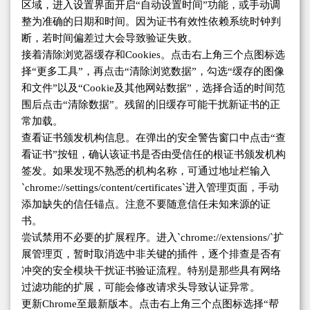
区域，进入设置界面开启“自动设置时间”功能，或手动调
整为准确的日期和时间。因为证书有效性依赖系统时钟判
断，若时间偏差过大会导致验证失败。
接着清除浏览器缓存和Cookies。点击右上角三个点图标选
择“更多工具”，再点击“清除浏览数据”，勾选“缓存的图像
和文件”以及“Cookie及其他网站数据”，选择合适的时间范
围后点击“清除数据”。残留的旧缓存可能干扰新证书的正
常加载。
查看证书颁发机构信息。在弹出的安全警告窗口中点击“查
看证书”按钮，确认该证书是否由受信任的根证书颁发机构
签发。如果发现不熟悉的机构名称，可通过地址栏输入
`chrome://settings/content/certificates`进入管理页面，手动
添加缺失的信任锚点。注意不要随意信任未知来源的证
书。
尝试禁用不必要的扩展程序。进入`chrome://extensions/`扩
展管理页，暂时取消选中非关键的插件，逐个排查是否有
冲突的安全模块干扰证书验证流程。特别是那些具有网络
过滤功能的扩展，可能会修改请求头导致认证异常。
更新Chrome至最新版本。点击右上角三个点图标选择“帮