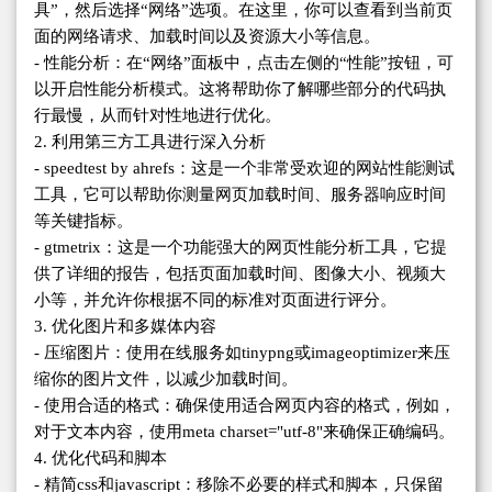
具”，然后选择“网络”选项。在这里，你可以查看到当前页
面的网络请求、加载时间以及资源大小等信息。
- 性能分析：在“网络”面板中，点击左侧的“性能”按钮，可
以开启性能分析模式。这将帮助你了解哪些部分的代码执
行最慢，从而针对性地进行优化。
2. 利用第三方工具进行深入分析
- speedtest by ahrefs：这是一个非常受欢迎的网站性能测试
工具，它可以帮助你测量网页加载时间、服务器响应时间
等关键指标。
- gtmetrix：这是一个功能强大的网页性能分析工具，它提
供了详细的报告，包括页面加载时间、图像大小、视频大
小等，并允许你根据不同的标准对页面进行评分。
3. 优化图片和多媒体内容
- 压缩图片：使用在线服务如tinypng或imageoptimizer来压
缩你的图片文件，以减少加载时间。
- 使用合适的格式：确保使用适合网页内容的格式，例如，
对于文本内容，使用meta charset="utf-8"来确保正确编码。
4. 优化代码和脚本
- 精简css和javascript：移除不必要的样式和脚本，只保留