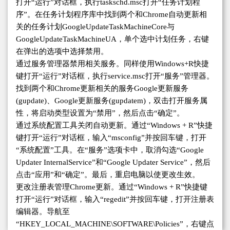
打开“运行”对话框，执行taskschd.msc打开“任务计划程
序”。在任务计划程序库中找到两个和Chrome自动更新相
关的任务计划GoogleUpdateTaskMachineCore与
GoogleUpdateTaskMachineUA，单个选中计划任务，右键
在弹出的选项中选择禁用。
通过服务管理器禁用相关服务。同样使用Windows+R快捷
键打开“运行”对话框，执行service.msc打开“服务”管理器。
找到两个和Chrome更新相关的服务Google更新服务
(gupdate)、Google更新服务(gupdatem)，双击打开服务属
性，将启动类型设置为“禁用”，然后点击“确定”。
通过系统配置工具关闭自动更新。通过“Windows + R”快捷
键打开“运行”对话框，输入“msconfig”并按回车键，打开
“系统配置”工具。在“服务”选项卡中，取消勾选“Google
Updater InternalService”和“Google Updater Service”，然后
点击“应用”和“确定”。最后，重启电脑以使更改生效。
更改注册表管理Chrome更新。通过“Windows + R”快捷键
打开“运行”对话框，输入“regedit”并按回车键，打开注册表
编辑器。导航至
“HKEY_LOCAL_MACHINE\SOFTWARE\Policies”，右键点