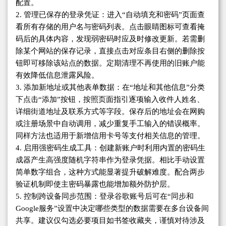
配置。
2. 管理已保存的登录凭证：进入“自动填充和密码”页面查
看所有存储的用户名与密码列表。点击眼睛图标可查看掩
码后的具体内容，发现弱密码时应及时修改更新。若需删
除某个网站的保存记录，直接点击对应条目右侧的删除按
钮即可移除该站点的数据。定期清理不再使用的旧账户能
有效降低信息泄露风险。
3. 添加新地址或其他表单数据：在“地址和其他信息”分类
下点击“添加”按钮，按照页面指引逐项输入收件人姓名、
详细街道地址及联系方式等字段。保存后的地址会在网购
或注册场景中自动调用，减少重复手工输入的错误概率。
同样方法也适用于新增信用卡号等支付相关信息的管理。
4. 启用强密码生成工具：创建新账户时利用内置的密码生
成器产生高强度随机字符串作为登录凭据。相比手动设置
简单数字组合，这种方式能显著提升破解难度。配合两步
验证机制即使主密码暴露也能增加额外防护层。
5. 控制跨设备同步范围：登录谷歌账号后可在“同步和
Google服务”设置中决定哪些类型的数据需要在多台设备间
共享。建议仅勾选必要项目如书签收藏夹，谨慎对待涉及