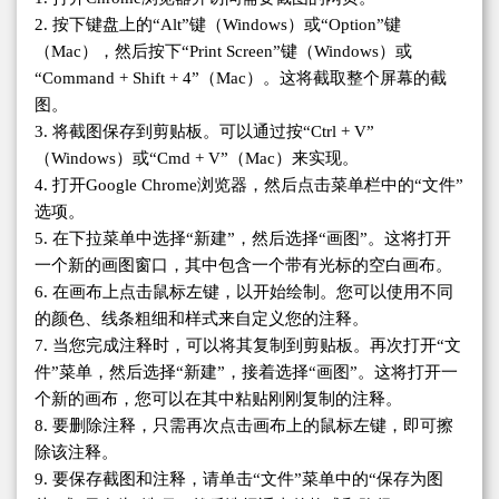
2. 按下键盘上的“Alt”键（Windows）或“Option”键
（Mac），然后按下“Print Screen”键（Windows）或
“Command + Shift + 4”（Mac）。这将截取整个屏幕的截
图。
3. 将截图保存到剪贴板。可以通过按“Ctrl + V”
（Windows）或“Cmd + V”（Mac）来实现。
4. 打开Google Chrome浏览器，然后点击菜单栏中的“文件”
选项。
5. 在下拉菜单中选择“新建”，然后选择“画图”。这将打开
一个新的画图窗口，其中包含一个带有光标的空白画布。
6. 在画布上点击鼠标左键，以开始绘制。您可以使用不同
的颜色、线条粗细和样式来自定义您的注释。
7. 当您完成注释时，可以将其复制到剪贴板。再次打开“文
件”菜单，然后选择“新建”，接着选择“画图”。这将打开一
个新的画布，您可以在其中粘贴刚刚复制的注释。
8. 要删除注释，只需再次点击画布上的鼠标左键，即可擦
除该注释。
9. 要保存截图和注释，请单击“文件”菜单中的“保存为图